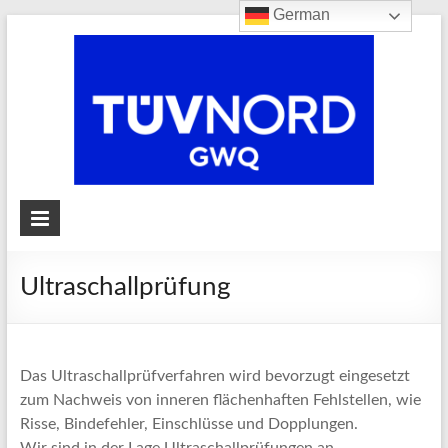
German
GWQ
GWQ GmbH & Co.
KG – zerstörende
und
Ultraschallprüfung
zerstörungsfreie
Werkstoffprüfungen
Das Ultraschallprüfverfahren wird bevorzugt eingesetzt
zum Nachweis von inneren flächenhaften Fehlstellen, wie
Risse, Bindefehler, Einschlüsse und Dopplungen.