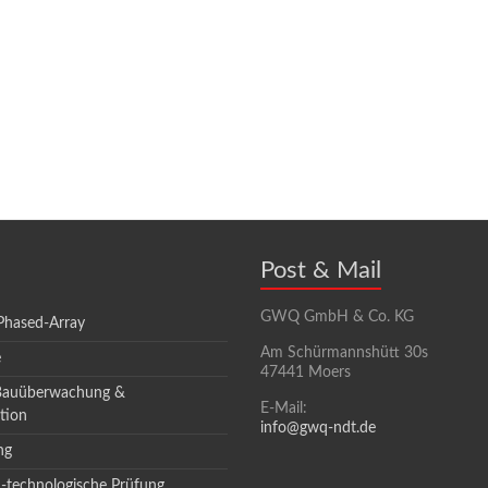
Post & Mail
GWQ GmbH & Co. KG
Phased-Array
Am Schürmannshütt 30s
e
47441 Moers
Bauüberwachung &
E-Mail:
tion
info@gwq-ndt.de
ng
-technologische Prüfung