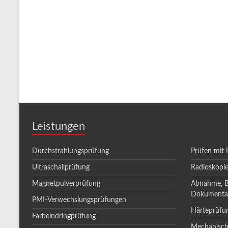
Leistungen
Durchstrahlungsprüfung
Prüfen mit 
Ultraschallprüfung
Radioskopi
Magnetpulverprüfung
Abnahme, 
Dokumenta
PMI-Verwechslungsprüfungen
Härteprüfu
Farbeindringprüfung
Mechanisch